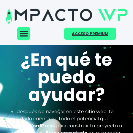
ACCESO PREMIUM
¿En qué te
puedo
ayudar?
Si, después de navegar en este sitio web, te
has dado cuenta de todo el potencial que
tienen
WordPress
para construir tu proyecto u
oficina virtual.
Estoy encantado
de responder